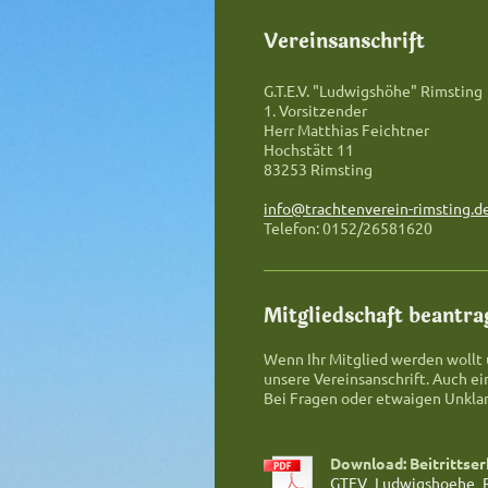
Vereinsanschrift
G.T.E.V. "Ludwigshöhe" Rimsting
1. Vorsitzender
Herr Matthias Feichtner
Hochstätt 11
83253 Rimsting
info@trachtenverein-rimsting.d
Telefon: 0152/26581620
Mitgliedschaft beantra
Wenn Ihr Mitglied werden wollt u
unsere Vereinsanschrift. Auch ei
Bei Fragen oder etwaigen Unklar
Download: Beitrittser
GTEV_Ludwigshoehe_Rim