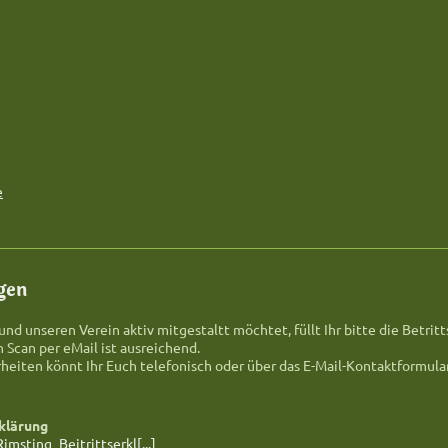
e
gen
nd unseren Verein aktiv mitgestaltt möchtet, füllt Ihr bitte die Betritt
n Scan per eMail ist ausreichend.
heiten könnt Ihr Euch telefonisch oder über das E-Mail-Kontaktformular
klärung
sting_Beitrittserkl[...]