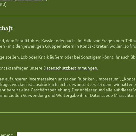
 KB]
chaft
and, dem Schriftführer, Kassier oder auch - im Falle von Fragen oder Te
n - mit den jeweiligen Gruppenleitern in Kontakt treten wollen, so fin
ge stellen, Lob oder Kritik äußern oder bei Sonstigem könnt Ihr auch ü
Kontaktanfragen unsere
Datenschutzbestimmungen
.
 auf unseren Internetseiten unter den Rubriken „Impressum“, „Kontak
gezwecken ist ausdrücklich nicht erwünscht, es sei denn wir hatten z
steht bereits eine Geschäftsbeziehung. Der Anbieter und alle auf diese
mmerziellen Verwendung und Weitergabe ihrer Daten. Jede Missachtun
ame:
*