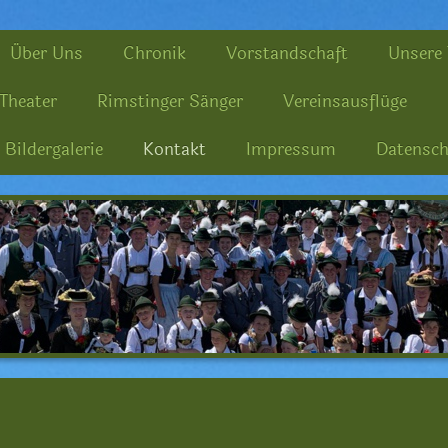
Über Uns
Chronik
Vorstandschaft
Unsere 
Theater
Rimstinger Sänger
Vereinsausflüge
Bildergalerie
Kontakt
Impressum
Datensch