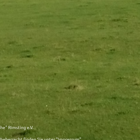
he" Rimsting e.V.
heberrecht finden Sie unter "Impressum".