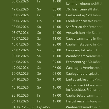
08.05.2026
Fr
19:00
kommen einem wohltätigen 
17.05.2026
So
08:00
76. Trachtenwallfahrt nach 
31.05.2026
Fr
09:00
Festsonntag 120 Jahre GTE
04.06.2026
Do
10:00
Fronleichnam mit Prozessi
28.06.2026
So
14:00
Seefest an der Strandanlage
05.07.2026
So
14:00
Ausweichtermin Seefest
18.07.2026
Sa
11:00
Gauversammlung in Rosenh
18.07.2026
Sa
20.00
Gauheimatabend in Rosenh
26.07.2026
So
09:00
Gaupreisplatteln in Hörpold
08.08.2026
Sa
19:00
Weinfest am Vereinsstadl
16.08.2026
So
09:00
Festsonntag 130 Jahre GTEV
19.09.2026
Sa
06:00
Ganztages-Vereinsausflug 
20.09.2026
So
09:00
Gaujugendpreisplatteln in S
04.10.2026
So
10:00
Erntedankfest mit Prozessi
Jahrtag der Ortsvereine mi
18.10.2026
So
10:00
im Anschluss Frühschoppen
23.10.2026
Fr
19:00
Gauherbstversammlung in P
06.11.2026
Fr
19:00
Herbstversammlung mit Jah
04.-06.12.2026
Fr/Sa/So
Weihnachtsmarkt in Rimsti